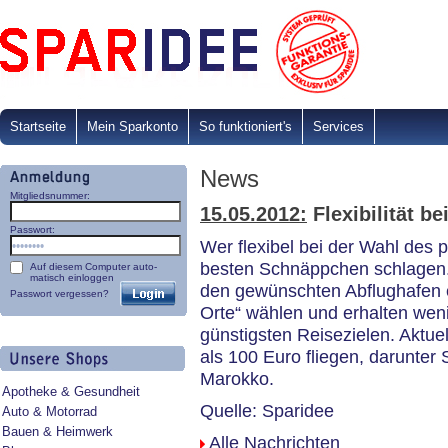
Startseite
Mein Sparkonto
So funktioniert's
Services
News
Mitgliedsnummer:
15.05.2012:
Flexibilität be
Passwort:
Wer flexibel bei der Wahl des 
besten Schnäppchen schlagen.
Auf diesem Computer auto-
matisch einloggen
den gewünschten Abflughafen e
Passwort vergessen?
Orte“ wählen und erhalten wen
günstigsten Reisezielen. Aktue
als 100 Euro fliegen, darunter 
Marokko.
Apotheke & Gesundheit
Quelle:
Sparidee
Auto & Motorrad
Bauen & Heimwerk
Alle Nachrichten