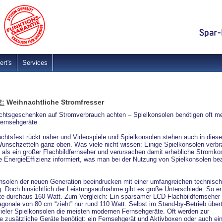
ert's
Services
2:
Weihnachtliche Stromfresser
chtsgeschenken auf Stromverbrauch achten – Spielkonsolen benötigen oft m
Fernsehgeräte
htsfest rückt näher und Videospiele und Spielkonsolen stehen auch in dies
Wunschzetteln ganz oben. Was viele nicht wissen: Einige Spielkonsolen verb
als ein großer Flachbildfernseher und verursachen damit erhebliche Stromko
ive EnergieEffizienz informiert, was man bei der Nutzung von Spielkonsolen be
nsolen der neuen Generation beeindrucken mit einer umfangreichen technisc
. Doch hinsichtlich der Leistungsaufnahme gibt es große Unterschiede. So er
te durchaus 160 Watt. Zum Vergleich: Ein sparsamer LCD-Flachbildfernseher 
iagonale von 80 cm “zieht” nur rund 110 Watt. Selbst im Stand-by-Betrieb übertr
ieler Spielkonsolen die meisten modernen Fernsehgeräte. Oft werden zur
e zusätzliche Geräte benötigt: ein Fernsehgerät und Aktivboxen oder auch ei