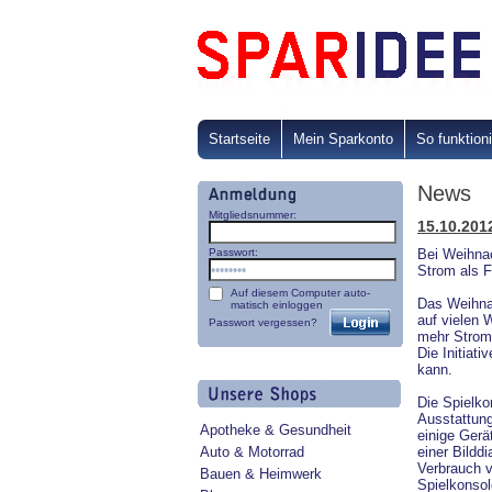
Startseite
Mein Sparkonto
So funktioni
News
Mitgliedsnummer:
15.10.201
Passwort:
Bei Weihna
Strom als 
Auf diesem Computer auto-
Das Weihnac
matisch einloggen
auf vielen 
Passwort vergessen?
mehr Strom 
Die Initiat
kann.
Die Spielko
Ausstattung
Apotheke & Gesundheit
einige Gerä
Auto & Motorrad
einer Bildd
Verbrauch v
Bauen & Heimwerk
Spielkonsol