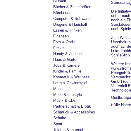
Blumen
Stereoanla
Bücher & Zeitschriften
Die Initiati
Bürobedarf
sofort nach
Computer & Software
noch ein Ti
Drogerie & Haushalt
Steckdosen
nach Spiele
Essen & Trinken
Finanzen
Zum Weihna
Foto & Optik
Unterhaltun
auch auf de
Freizeit
beim Fachhän
Handy & Zubehör
Schließlich
Haus & Garten
Weitere Inf
Jobs & Karriere
www.stromef
Kinder & Familie
EnergieEffiz
Kosmetik & Wellness
Verbrauchss
GmbH (dena
Lotto & Gewinnspiel
Vattenfall 
Möbel
Technologie
Mode & Lifestyle
Quelle:
Spa
Musik & CDs
Alle Nachr
Partnerschaft & Erotik
Schmuck & Accessoires
Schuhe
Sport
Telefon & Internet