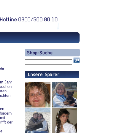
ehr
em Jahr
rauchen
sten.
achten
hen
fordern
mit
ifft der
ne