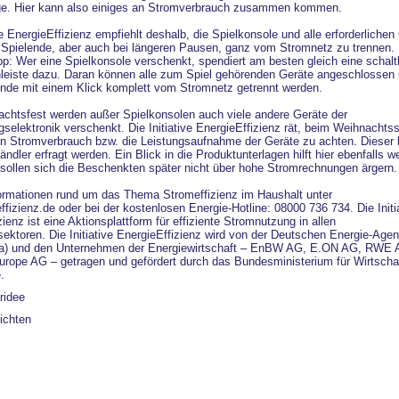
ge. Hier kann also einiges an Stromverbrauch zusammen kommen.
ve EnergieEffizienz empfiehlt deshalb, die Spielkonsole und alle erforderlichen
 Spielende, aber auch bei längeren Pausen, ganz vom Stromnetz zu trennen.
pp: Wer eine Spielkonsole verschenkt, spendiert am besten gleich eine schalt
leiste dazu. Daran können alle zum Spiel gehörenden Geräte angeschlossen
nde mit einem Klick komplett vom Stromnetz getrennt werden.
chtsfest werden außer Spielkonsolen auch viele andere Geräte der
gselektronik verschenkt. Die Initiative EnergieEffizienz rät, beim Weihnachts
n Stromverbrauch bzw. die Leistungsaufnahme der Geräte zu achten. Dieser
dler erfragt werden. Ein Blick in die Produktunterlagen hilft hier ebenfalls we
 sollen sich die Beschenkten später nicht über hohe Stromrechnungen ärgern.
ormationen rund um das Thema Stromeffizienz im Haushalt unter
fizienz.de oder bei der kostenlosen Energie-Hotline: 08000 736 734. Die Initi
ienz ist eine Aktionsplattform für effiziente Stromnutzung in allen
ektoren. Die Initiative EnergieEffizienz wird von der Deutschen Energie-Agen
) und den Unternehmen der Energiewirtschaft – EnBW AG, E.ON AG, RWE 
Europe AG – getragen und gefördert durch das Bundesministerium für Wirtscha
.
ridee
ichten