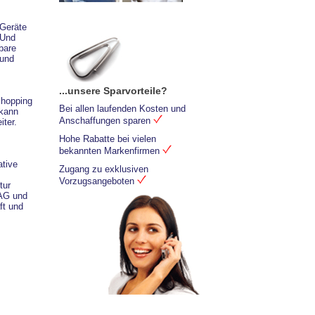
 Geräte
 Und
bare
 und
...unsere Sparvorteile?
shopping
Bei allen laufenden Kosten und
 kann
Anschaffungen sparen
iter.
Hohe Rabatte bei vielen
bekannten Markenfirmen
ative
Zugang zu exklusiven
Vorzugsangeboten
tur
AG und
ft und